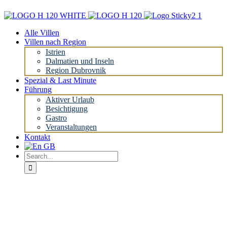
Skip
to
content
Alle Villen
Villen nach Region
Istrien
Dalmatien und Inseln
Region Dubrovnik
Spezial & Last Minute
Führung
Aktiver Urlaub
Besichtigung
Gastro
Veranstaltungen
Kontakt
Search
for: