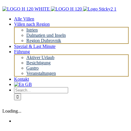
Skip
to
content
Alle Villen
Villen nach Region
Istrien
Dalmatien und Inseln
Region Dubrovnik
Spezial & Last Minute
Führung
Aktiver Urlaub
Besichtigung
Gastro
Veranstaltungen
Kontakt
Search
for:
Loading...