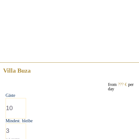
Villa Buza
from
??? €
per
day
Gäste
10
Mindest. bleibe
3