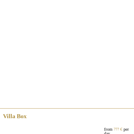
Villa Box
from
??? €
per
day