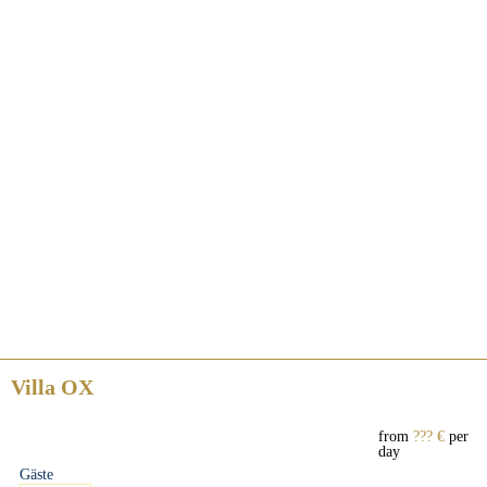
Villa OX
from
??? €
per
day
Gäste