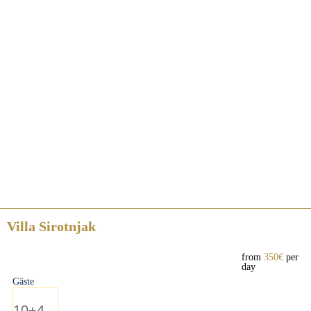
Villa Sirotnjak
from
350€
per
day
Gäste
10+4