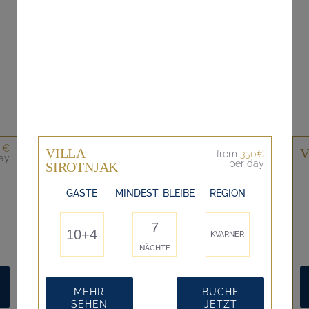
 €
VILLA
V
from
350€
ay
per day
SIROTNJAK
GÄSTE
MINDEST. BLEIBE
REGION
7
10+4
KVARNER
NÄCHTE
MEHR
BUCHE
SEHEN
JETZT