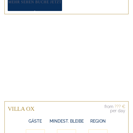
MEHR SEHEN
BUCHE JETZT
from
??? €
VILLA OX
per day
GÄSTE
MINDEST. BLEIBE
REGION