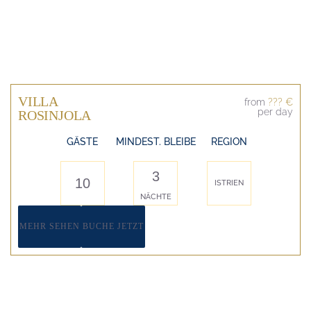
VILLA
from
??? €
per day
ROSINJOLA
GÄSTE
MINDEST. BLEIBE
REGION
3
10
ISTRIEN
NÄCHTE
MEHR SEHEN
BUCHE JETZT