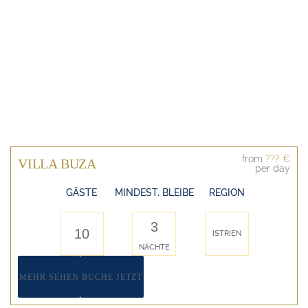
from
??? €
VILLA BUZA
per day
GÄSTE
MINDEST. BLEIBE
REGION
3
10
ISTRIEN
NÄCHTE
MEHR SEHEN
BUCHE JETZT