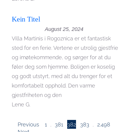
Kein Titel
August 25, 2024
Villa Martinis i Rogoznica er et fantastisk
sted for en ferie. Vertene er utrolig gjestfrie
og imøtekommende, og sørger for at du
føler deg som hjemme. Boligen er koselig
og godt utstyrt, med alt du trenger for et
komfortabelt opphold. Den varme
gjestfriheten og den
Lene G.
Seite
Seite
Seite
Seite
Navigation
Previous
1
381
382
383
2.498
…
…
Seite
Next