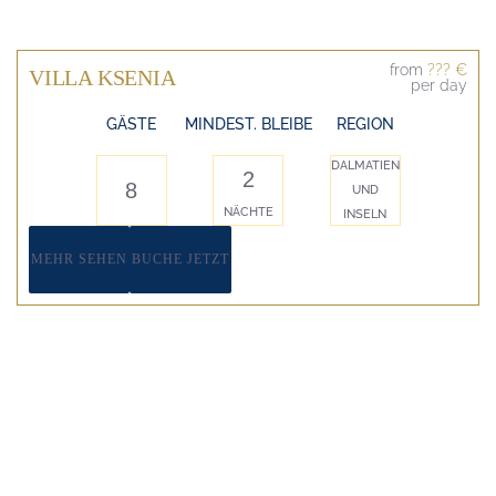
from
??? €
VILLA KSENIA
per day
GÄSTE
MINDEST. BLEIBE
REGION
DALMATIEN
2
8
UND
NÄCHTE
INSELN
MEHR SEHEN
BUCHE JETZT