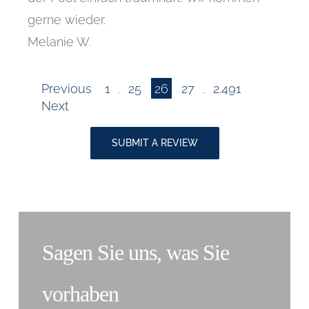
gerne wieder.
Melanie W.
Seite
Seite
Seite
Seite
Navigation
Previous
1
25
26
27
2.491
…
…
Seite
Next
für
SUBMIT A REVIEW
Site
Reviews
Sagen Sie uns, was Sie
vorhaben