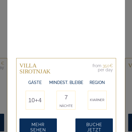
 €
VILLA
V
from
350€
ay
per day
SIROTNJAK
GÄSTE
MINDEST. BLEIBE
REGION
7
10+4
KVARNER
NÄCHTE
MEHR
BUCHE
SEHEN
JETZT